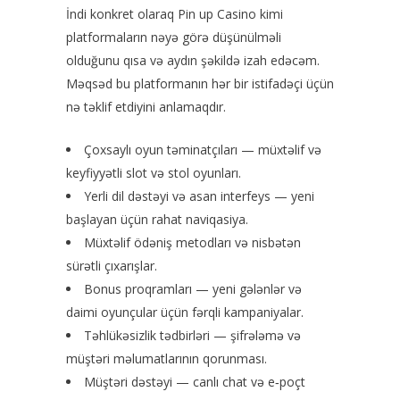
İndi konkret olaraq Pin up Casino kimi
platformaların nəyə görə düşünülməli
olduğunu qısa və aydın şəkildə izah edəcəm.
Məqsəd bu platformanın hər bir istifadəçi üçün
nə təklif etdiyini anlamaqdır.
Çoxsaylı oyun təminatçıları — müxtəlif və
keyfiyyətli slot və stol oyunları.
Yerli dil dəstəyi və asan interfeys — yeni
başlayan üçün rahat naviqasiya.
Müxtəlif ödəniş metodları və nisbətən
sürətli çıxarışlar.
Bonus proqramları — yeni gələnlər və
daimi oyunçular üçün fərqli kampaniyalar.
Təhlükəsizlik tədbirləri — şifrələmə və
müştəri məlumatlarının qorunması.
Müştəri dəstəyi — canlı chat və e‑poçt