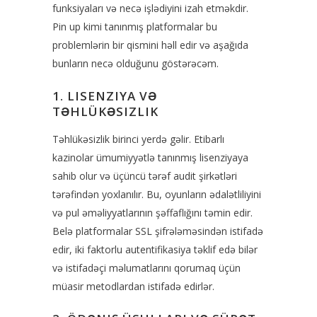
funksiyaları və necə işlədiyini izah etməkdir.
Pin up kimi tanınmış platformalar bu
problemlərin bir qismini həll edir və aşağıda
bunların necə olduğunu göstərəcəm.
1. LISENZIYA VƏ
TƏHLÜKƏSIZLIK
Təhlükəsizlik birinci yerdə gəlir. Etibarlı
kazinolar ümumiyyətlə tanınmış lisenziyaya
sahib olur və üçüncü tərəf audit şirkətləri
tərəfindən yoxlanılır. Bu, oyunların ədalətliliyini
və pul əməliyyatlarının şəffaflığını təmin edir.
Belə platformalar SSL şifrələməsindən istifadə
edir, iki faktorlu autentifikasiya təklif edə bilər
və istifadəçi məlumatlarını qorumaq üçün
müasir metodlardan istifadə edirlər.