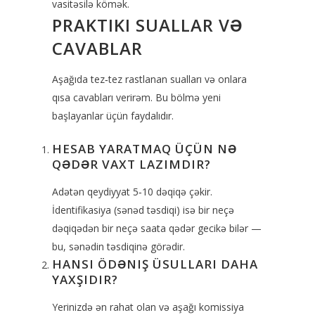
vasitəsilə kömək.
PRAKTIKI SUALLAR VƏ
CAVABLAR
Aşağıda tez‑tez rastlanan sualları və onlara
qısa cavabları verirəm. Bu bölmə yeni
başlayanlar üçün faydalıdır.
HESAB YARATMAQ ÜÇÜN NƏ
QƏDƏR VAXT LAZIMDIR?
Adətən qeydiyyat 5‑10 dəqiqə çəkir.
İdentifikasiya (sənəd təsdiqi) isə bir neçə
dəqiqədən bir neçə saata qədər gecikə bilər —
bu, sənədin təsdiqinə görədir.
HANSI ÖDƏNIŞ ÜSULLARI DAHA
YAXŞIDIR?
Yerinizdə ən rahat olan və aşağı komissiya