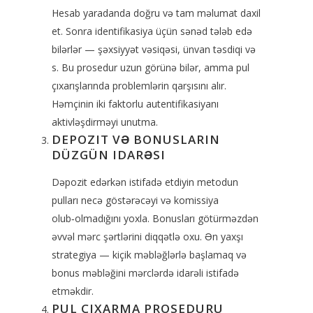
Hesab yaradanda doğru və tam məlumat daxil
et. Sonra identifikasiya üçün sənəd tələb edə
bilərlər — şəxsiyyət vəsiqəsi, ünvan təsdiqi və
s. Bu prosedur uzun görünə bilər, amma pul
çıxarışlarında problemlərin qarşısını alır.
Həmçinin iki faktorlu autentifikasiyanı
aktivləşdirməyi unutma.
DEPOZIT VƏ BONUSLARIN
DÜZGÜN IDARƏSI
Dəpozit edərkən istifadə etdiyin metodun
pulları necə göstərəcəyi və komissiya
olub‑olmadığını yoxla. Bonusları götürməzdən
əvvəl mərc şərtlərini diqqətlə oxu. Ən yaxşı
strategiya — kiçik məbləğlərlə başlamaq və
bonus məbləğini mərclərdə idarəli istifadə
etməkdir.
PUL ÇIXARMA PROSEDURU