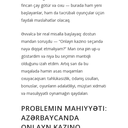
fincan çay götür və oxu — burada həm yeni
başlayanlar, həm də təcrübəli oyunçular üçün
faydalı məsləhətlər olacaq.
Əvvəlcə bir real misalla başlayaq: dostun
məndən soruşdu — “Onlayn kazino seçəndə
nəyə diqqət etməliyəm?” Mən ona
pin up
‑u
göstərdim və niyə bu seçimin məntiqli
olduğunu izah etdim. Artıq sən də bu
məqalədə həmin əsas məqamları
oxuyacaqsan: təhlükəsizlik, ödəniş üsulları,
bonuslar, oyunların ədalətliliyi, müştəri xidməti
və məsuliyyətli oynamağın qaydaları.
PROBLEMIN MAHIYYƏTI:
AZƏRBAYCANDA
ONLAYN KAZINO