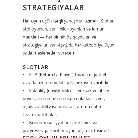
STRATEGIYALAR
Hər oyun üçün fərqli yanaşma lazımdır. Slotlar,
stol oyunları, canlı diler oyunları və idman
mərcləri — hər birinin öz qaydaları və
strategiyaları var. Aşağıda hər kateqoriya üçün
sadə məsləhətlər verəcəm.
SLOTLAR
RTP (Return to Player) faizinə diqqət et —
özü də uzun müddətli perspektivdə vacibdir.
Volatility (dəyişkənlik) — yüksək volatility
böyük, amma az mümkün qələbələr verir;
aşağı volatility isə daha az, amma daha
tez‑tez qələbələr.
Bonus xüsusiyyətləri, free spins və
progressiv jackpotlar oyun seçimini təsir edir.
STOL OYUNLARI (RULET,