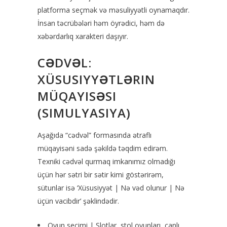
platforma seçmək və məsuliyyətli oynamaqdır.
İnsan təcrübələri həm öyrədici, həm də
xəbərdarlıq xarakteri daşıyır.
CƏDVƏL:
XÜSUSIYYƏTLƏRIN
MÜQAYISƏSI
(SIMULYASIYA)
Aşağıda “cədvəl” formasında ətraflı
müqayisəni sadə şəkildə təqdim edirəm.
Texniki cədvəl qurmaq imkanımız olmadığı
üçün hər sətri bir sətir kimi göstərirəm,
sütunlar isə ‘Xüsusiyyət | Nə vəd olunur | Nə
üçün vacibdir’ şəklindədir.
Oyun seçimi | Slotlar, stol oyunları, canlı