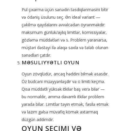
Pul çıxarma üçün sənədin təsdiqlənməsini bitir
və ödəniş üsulunu seç. Ən ideal variant —
çəkilmə qaydalarını əvvəlcədən öyrənməkdir:
maksimum günlük/aylıq limitlər, komissiyalar,
gözləmə müddətləri və s. Problem yaranarsa,
müştəri dəstəyi ilə əlaqə saxla və tələb olunan
sənədləri çatdır.
MƏSULIYYƏTLI OYUN
Oyun zövqlüdür, ancaq həddini bilmək əsasdır.
Öz büdcəni müəyyənləşdir və o limiti keçmə.
Qısa müddətli yüksək itkilər baş verə bilər —
bu normaldır, amma davamlı itkilər problem
yarada bilər. Limitlər təyin etmək, fasilə etmək
və lazım gəlsə müvafiq kömək axtarmaq
düzgün addımdır.
OYUN SEÇIMI VƏ