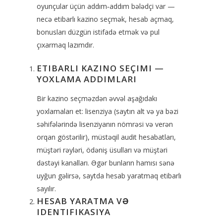
oyunçular üçün addım‑addım bələdçi var —
necə etibarlı kazino seçmək, hesab açmaq,
bonusları düzgün istifadə etmək və pul
çıxarmaq lazımdır.
ETIBARLI KAZINO SEÇIMI —
YOXLAMA ADDIMLARI
Bir kazino seçməzdən əvvəl aşağıdakı
yoxlamaları et: lisenziya (saytın alt və ya bəzi
səhifələrində lisenziyanın nömrəsi və verən
orqan göstərilir), müstəqil audit hesabatları,
müştəri rəyləri, ödəniş üsulları və müştəri
dəstəyi kanalları. Əgər bunların hamısı sənə
uyğun gəlirsə, saytda hesab yaratmaq etibarlı
sayılır.
HESAB YARATMA VƏ
IDENTIFIKASIYA