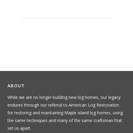
ABOUT
While we are no longer building new log homes, our legacy
endures through our referral to American Log Restoration
for restoring and maintaining Maple Island log homes, using
the same techniques and many of the same craftsman that
set us apart.