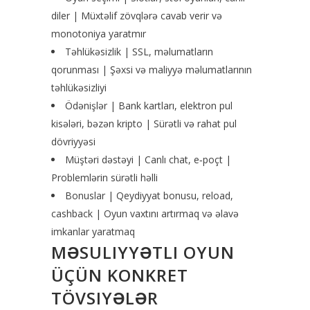
diler | Müxtəlif zövqlərə cavab verir və
monotoniya yaratmır
Təhlükəsizlik | SSL, məlumatların
qorunması | Şəxsi və maliyyə məlumatlarının
təhlükəsizliyi
Ödənişlər | Bank kartları, elektron pul
kisələri, bəzən kripto | Sürətli və rahat pul
dövriyyəsi
Müştəri dəstəyi | Canlı chat, e‑poçt |
Problemlərin sürətli həlli
Bonuslar | Qeydiyyat bonusu, reload,
cashback | Oyun vaxtını artırmaq və əlavə
imkanlar yaratmaq
MƏSULIYYƏTLI OYUN
ÜÇÜN KONKRET
TÖVSIYƏLƏR