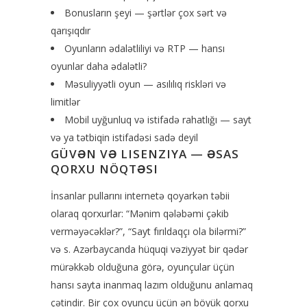
Bonusların şeyi — şərtlər çox sərt və
qarışıqdır
Oyunların ədalətliliyi və RTP — hansı
oyunlar daha ədalətli?
Məsuliyyətli oyun — asılılıq riskləri və
limitlər
Mobil uyğunluq və istifadə rahatlığı — sayt
və ya tətbiqin istifadəsi sadə deyil
GÜVƏN VƏ LISENZIYA — ƏSAS
QORXU NÖQTƏSI
İnsanlar pullarını internetə qoyarkən təbii
olaraq qorxurlar: “Mənim qələbəmi çəkib
verməyəcəklər?”, “Sayt fırıldaqçı ola bilərmi?”
və s. Azərbaycanda hüquqi vəziyyət bir qədər
mürəkkəb olduğuna görə, oyunçular üçün
hansı sayta inanmaq lazım olduğunu anlamaq
çətindir. Bir çox oyunçu üçün ən böyük qorxu