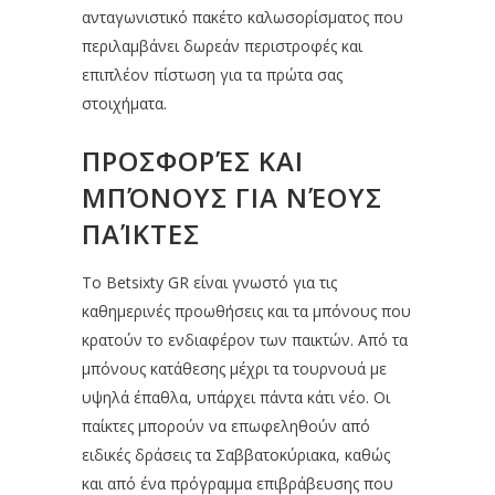
ανταγωνιστικό πακέτο καλωσορίσματος που
περιλαμβάνει δωρεάν περιστροφές και
επιπλέον πίστωση για τα πρώτα σας
στοιχήματα.
ΠΡΟΣΦΟΡΈΣ ΚΑΙ
ΜΠΌΝΟΥΣ ΓΙΑ ΝΈΟΥΣ
ΠΑΊΚΤΕΣ
Το Betsixty GR είναι γνωστό για τις
καθημερινές προωθήσεις και τα μπόνους που
κρατούν το ενδιαφέρον των παικτών. Από τα
μπόνους κατάθεσης μέχρι τα τουρνουά με
υψηλά έπαθλα, υπάρχει πάντα κάτι νέο. Οι
παίκτες μπορούν να επωφεληθούν από
ειδικές δράσεις τα Σαββατοκύριακα, καθώς
και από ένα πρόγραμμα επιβράβευσης που