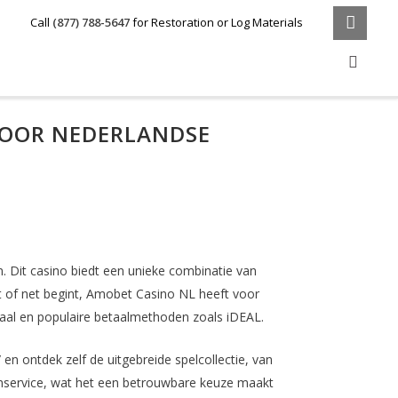
Call
(877) 788-5647
for Restoration or Log Materials
VOOR NEDERLANDSE
. Dit casino biedt een unieke combinatie van
nt of net begint, Amobet Casino NL heeft voor
taal en populaire betaalmethoden zoals iDEAL.
/
en ontdek zelf de uitgebreide spelcollectie, van
ntenservice, wat het een betrouwbare keuze maakt